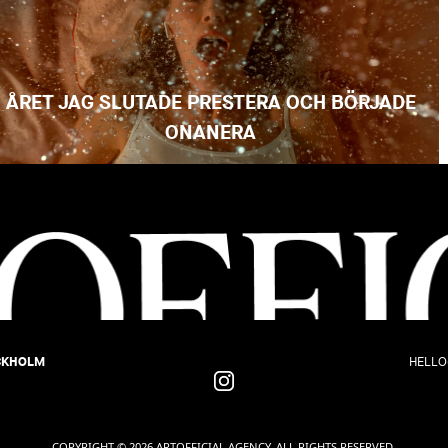
ÅRET JAG SLUTADE PRESTERA OCH BÖRJADE
ONANERA
OCKHOLM
HELLO
COPYRIGHT © 2026 ARTOFFICIAL AGENCY. ALL RIGHTS RESERVED.